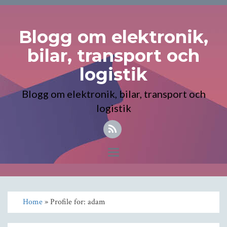
Blogg om elektronik,
bilar, transport och
logistik
Blogg om elektronik, bilar, transport och
logistik
Toggle
navigation
Home
» Profile for: adam