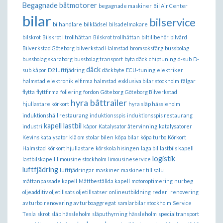
Begagnade båtmotorer
begagnade maskiner
Bil Air Center
bilar
bilservice
bilhandlare
bilklädsel
bilsadelmakare
bilskrot
Bilskrot i trollhättan
Bilskrot trollhättan
biltillbehör
bilvård
Bilverkstad Göteborg
bilverkstad Halmstad
bromsoksfärg
bussbolag
bussbolag skaraborg
bussbolag transport
byta däck
chiptuning
d-sub
D-
däck
sub kåpor
D2 luftfjädring
däckbyte
ECU-tuning
elektriker
halmstad
elektronik
elfirma halmstad
exklusiva bilar stockholm
fälgar
flytta
flyttfirma
foliering
fordon
Göteborg
Göteborg Bilverkstad
hyra båttrailer
hjullastare körkort
hyra släp hässleholm
induktionshäll restaurang
induktionsspis
induktionsspis restaurang
kapell lastbil
industri
kåpor
Katalysator återvinning
katalysatorer
Kevins katalysator
klä om stolar bilen
köpa bilar
köpa turbo
Körkort
Halmstad
körkort hjullastare
körskola hisingen
laga bil
lastbils kapell
logistik
lastbilskapell
limousine stockholm
limousineservice
luftfjädring
luftfjädringar
maskiner
maskiner till salu
måttanpassade kapell
Måttbeställda kapell
motoroptimering
nurbeg
oljeadditiv
oljetillsats
oljetillsatser
onlineutbildning
rederi
renovering
av turbo
renovering av turboaggregat
samlarbilar stockholm
Service
Tesla
skrot
släp hässleholm
släputhyrning hässleholm
specialtransport