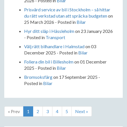
2026
- Posted in
Bilar
Prisvärd service av bil i Stockholm – så hittar
du rätt verkstad utan att spräcka budgeten
on
25 March 2026
- Posted in
Bilar
Hyr ditt släp i Hässleholm
on
23 January 2026
- Posted in
Transport
Välj rätt bilhandlare i Halmstad
on
03
December 2025
- Posted in
Bilar
Foliera din bil i Billesholm
on
01 December
2025
- Posted in
Bilar
Bromsoksfärg
on
17 September 2025
-
Posted in
Bilar
« Prev
1
2
3
4
5
Next »