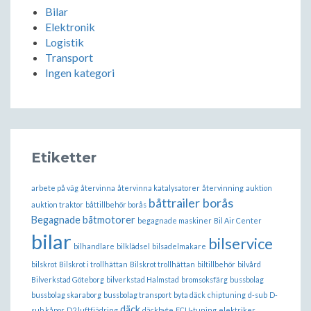
Bilar
Elektronik
Logistik
Transport
Ingen kategori
Etiketter
arbete på väg
återvinna
återvinna katalysatorer
återvinning
auktion
båttrailer borås
auktion traktor
båttillbehör borås
Begagnade båtmotorer
begagnade maskiner
Bil Air Center
bilar
bilservice
bilhandlare
bilklädsel
bilsadelmakare
bilskrot
Bilskrot i trollhättan
Bilskrot trollhättan
biltillbehör
bilvård
Bilverkstad Göteborg
bilverkstad Halmstad
bromsoksfärg
bussbolag
bussbolag skaraborg
bussbolag transport
byta däck
chiptuning
d-sub
D-
däck
sub kåpor
D2 luftfjädring
däckbyte
ECU-tuning
elektriker