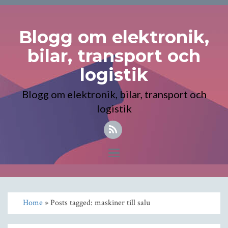
Blogg om elektronik,
bilar, transport och
logistik
Blogg om elektronik, bilar, transport och
logistik
Toggle
navigation
Home
» Posts tagged: maskiner till salu