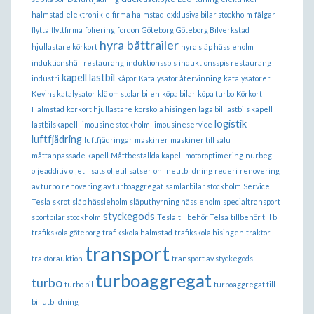
halmstad
elektronik
elfirma halmstad
exklusiva bilar stockholm
fälgar
flytta
flyttfirma
foliering
fordon
Göteborg
Göteborg Bilverkstad
hyra båttrailer
hjullastare körkort
hyra släp hässleholm
induktionshäll restaurang
induktionsspis
induktionsspis restaurang
kapell lastbil
industri
kåpor
Katalysator återvinning
katalysatorer
Kevins katalysator
klä om stolar bilen
köpa bilar
köpa turbo
Körkort
Halmstad
körkort hjullastare
körskola hisingen
laga bil
lastbils kapell
logistik
lastbilskapell
limousine stockholm
limousineservice
luftfjädring
luftfjädringar
maskiner
maskiner till salu
måttanpassade kapell
Måttbeställda kapell
motoroptimering
nurbeg
oljeadditiv
oljetillsats
oljetillsatser
onlineutbildning
rederi
renovering
av turbo
renovering av turboaggregat
samlarbilar stockholm
Service
Tesla
skrot
släp hässleholm
släputhyrning hässleholm
specialtransport
styckegods
sportbilar stockholm
Tesla
tillbehör Telsa
tillbehör till bil
trafikskola göteborg
trafikskola halmstad
trafikskola hisingen
traktor
transport
traktorauktion
transport av styckegods
turboaggregat
turbo
turbo bil
turboaggregat till
bil
utbildning