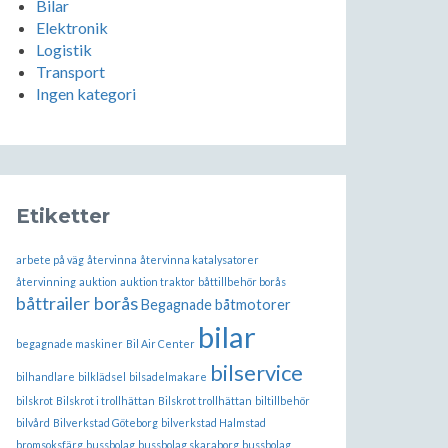
Bilar
Elektronik
Logistik
Transport
Ingen kategori
Etiketter
arbete på väg
återvinna
återvinna katalysatorer
återvinning
auktion
auktion traktor
båttillbehör borås
båttrailer borås
Begagnade båtmotorer
bilar
begagnade maskiner
Bil Air Center
bilservice
bilhandlare
bilklädsel
bilsadelmakare
bilskrot
Bilskrot i trollhättan
Bilskrot trollhättan
biltillbehör
bilvård
Bilverkstad Göteborg
bilverkstad Halmstad
bromsoksfärg
bussbolag
bussbolag skaraborg
bussbolag