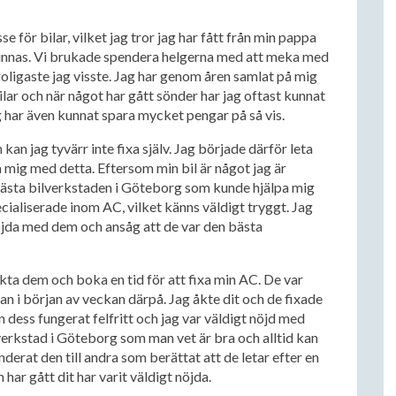
se för bilar, vilket jag tror jag har fått från min pappa
 minnas. Vi brukade spendera helgerna med att meka med
 roligaste jag visste. Jag har genom åren samlat på mig
lar och när något har gått sönder har jag oftast kunnat
jag har även kunnat spara mycket pengar på så vis.
 jag tyvärr inte fixa själv. Jag började därför leta
 mig med detta. Eftersom min bil är något jag är
 bästa bilverkstaden i Göteborg som kunde hjälpa mig
cialiserade inom AC, vilket känns väldigt tryggt. Jag
öjda med dem och ansåg att de var den bästa
akta dem och boka en tid för att fixa min AC. De var
n i början av veckan därpå. Jag åkte dit och de fixade
 dess fungerat felfritt och jag var väldigt nöjd med
lverkstad i Göteborg som man vet är bra och alltid kan
erat den till andra som berättat att de letar efter en
har gått dit har varit väldigt nöjda.