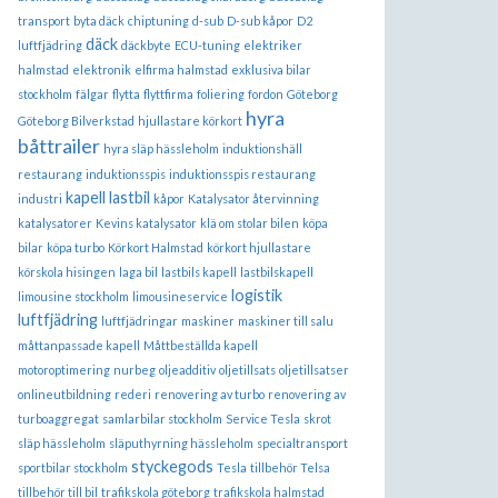
transport
byta däck
chiptuning
d-sub
D-sub kåpor
D2
däck
luftfjädring
däckbyte
ECU-tuning
elektriker
halmstad
elektronik
elfirma halmstad
exklusiva bilar
stockholm
fälgar
flytta
flyttfirma
foliering
fordon
Göteborg
hyra
Göteborg Bilverkstad
hjullastare körkort
båttrailer
hyra släp hässleholm
induktionshäll
restaurang
induktionsspis
induktionsspis restaurang
kapell lastbil
industri
kåpor
Katalysator återvinning
katalysatorer
Kevins katalysator
klä om stolar bilen
köpa
bilar
köpa turbo
Körkort Halmstad
körkort hjullastare
körskola hisingen
laga bil
lastbils kapell
lastbilskapell
logistik
limousine stockholm
limousineservice
luftfjädring
luftfjädringar
maskiner
maskiner till salu
måttanpassade kapell
Måttbeställda kapell
motoroptimering
nurbeg
oljeadditiv
oljetillsats
oljetillsatser
onlineutbildning
rederi
renovering av turbo
renovering av
turboaggregat
samlarbilar stockholm
Service Tesla
skrot
släp hässleholm
släputhyrning hässleholm
specialtransport
styckegods
sportbilar stockholm
Tesla
tillbehör Telsa
tillbehör till bil
trafikskola göteborg
trafikskola halmstad