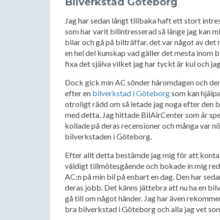
Bilverkstad Göteborg
Jag har sedan långt tillbaka haft ett stort intres
som har varit bilintresserad så länge jag kan
bilar och gå på bilträffar, det var något av det
en hel del kunskap vad gäller det mesta inom bi
fixa det själva vilket jag har tyckt är kul och 
Dock gick min AC sönder häromdagen och den kan
efter en
bilverkstad i Göteborg
som kan hjälpa
otroligt rädd om så letade jag noga efter den
med detta. Jag hittade BilAirCenter som är spe
kollade på deras recensioner och många var n
bilverkstaden i Göteborg.
Efter allt detta bestämde jag mig för att kont
väldigt tillmötesgående och bokade in mig reda
AC:n på min bil på enbart en dag. Den har sedan
deras jobb. Det känns jättebra att nu ha en bi
gå till om något händer. Jag har även rekommend
bra bilverkstad i Göteborg och alla jag vet som 