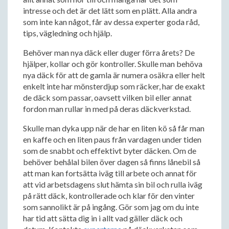
intresse och det är det lätt som en plätt. Alla andra
som inte kan något, får av dessa experter goda råd,
tips, vägledning och hjälp.
Behöver man nya däck eller duger förra årets? De
hjälper, kollar och gör kontroller. Skulle man behöva
nya däck för att de gamla är numera osäkra eller helt
enkelt inte har mönsterdjup som räcker, har de exakt
de däck som passar, oavsett vilken bil eller annat
fordon man rullar in med på deras däckverkstad.
Skulle man dyka upp när de har en liten kö så får man
en kaffe och en liten paus från vardagen under tiden
som de snabbt och effektivt byter däcken. Om de
behöver behålal bilen över dagen så finns lånebil så
att man kan fortsätta iväg till arbete och annat för
att vid arbetsdagens slut hämta sin bil och rulla iväg
på rätt däck, kontrollerade och klar för den vinter
som sannolikt är på ingång. Gör som jag om du inte
har tid att sätta dig in i allt vad gäller däck och