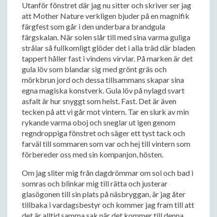
Utanför fönstret där jag nu sitter och skriver ser jag
att Mother Nature verkligen bjuder på en magnifik
färgfest som går i den underbara brandgula
färgskalan. När solen slår till med sina varma guliga
strålar så fullkomligt glöder det i alla träd där bladen
tappert håller fast i vindens virvlar. På marken är det
gula löv som blandar sig med grönt gräs och
mörkbrun jord och dessa tillsammans skapar sina
egna magiska konstverk. Gula löv på nylagd svart
asfalt är hur snyggt som helst. Fast. Det är även
tecken på att vi går mot vintern. Tar en slurk av min
rykande varma oboj och sneglar ut igen genom
regndroppiga fönstret och säger ett tyst tack och
farväl till sommaren som var och hej till vintern som
förbereder oss med sin kompanjon, hösten.
Om jag sliter mig från dagdrömmar om sol och bad i
somras och blinkar mig till rätta och justerar
glasögonen till sin plats på näsbryggan, är jag åter
tillbaka i vardagsbestyr och kommer jag fram till att
det är alltid samma sak när det kommer till denna