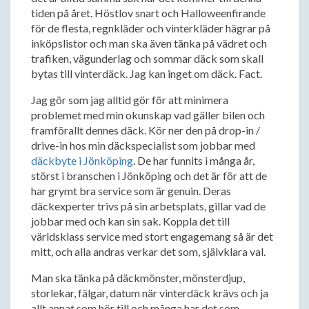
tiden på året. Höstlov snart och Halloweenfirande
för de flesta, regnkläder och vinterkläder hägrar på
inköpslistor och man ska även tänka på vädret och
trafiken, vägunderlag och sommar däck som skall
bytas till vinterdäck. Jag kan inget om däck. Fact.
Jag gör som jag alltid gör för att minimera
problemet med min okunskap vad gäller bilen och
framförallt dennes däck. Kör ner den på drop-in /
drive-in hos min däckspecialist som jobbar med
däckbyte i Jönköping
. De har funnits i många år,
störst i branschen i Jönköping och det är för att de
har grymt bra service som är genuin. Deras
däckexperter trivs på sin arbetsplats, gillar vad de
jobbar med och kan sin sak. Koppla det till
världsklass service med stort engagemang så är det
mitt, och alla andras verkar det som, självklara val.
Man ska tänka på däckmönster, mönsterdjup,
storlekar, fälgar, datum när vinterdäck krävs och ja
allt annat som hör till och många har det som