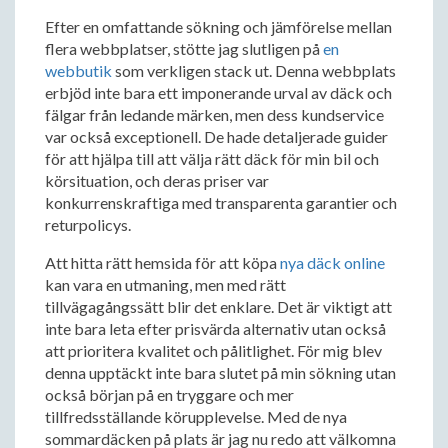
Efter en omfattande sökning och jämförelse mellan
flera webbplatser, stötte jag slutligen på
en
webbutik
som verkligen stack ut. Denna webbplats
erbjöd inte bara ett imponerande urval av däck och
fälgar från ledande märken, men dess kundservice
var också exceptionell. De hade detaljerade guider
för att hjälpa till att välja rätt däck för min bil och
körsituation, och deras priser var
konkurrenskraftiga med transparenta garantier och
returpolicys.
Att hitta rätt hemsida för att köpa
nya däck online
kan vara en utmaning, men med rätt
tillvägagångssätt blir det enklare. Det är viktigt att
inte bara leta efter prisvärda alternativ utan också
att prioritera kvalitet och pålitlighet. För mig blev
denna upptäckt inte bara slutet på min sökning utan
också början på en tryggare och mer
tillfredsställande körupplevelse. Med de nya
sommardäcken på plats är jag nu redo att välkomna