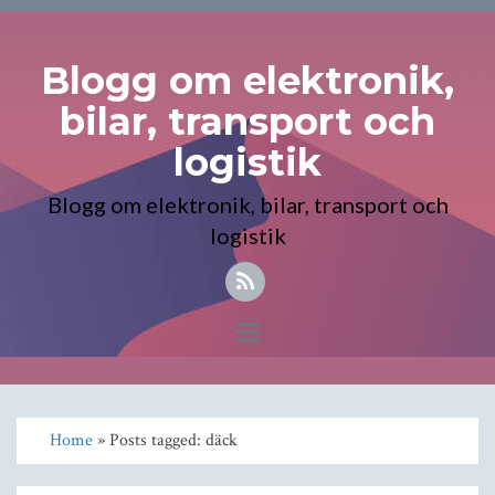
Blogg om elektronik,
bilar, transport och
logistik
Blogg om elektronik, bilar, transport och
logistik
Toggle
navigation
Home
» Posts tagged: däck