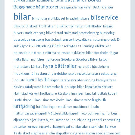
auktion traktor
båttillbehör borås
Begagnade båtmotorer
begagnade maskiner
Bil Air Center
bilar
bilservice
bilhandlare
bilklädsel
bilsadelmakare
bilskrot
Bilskrot i trollhättan
Bilskrot trollhättan
biltillbehör
bilvård
Bilverkstad Göteborg
bilverkstad Halmstad
bromsoksfärg
bussbolag
bussbolag skaraborg
bussbolag transport
byta däck
chiptuning
d-sub
D-
däck
sub kåpor
D2 luftfjädring
däckbyte
ECU-tuning
elektriker
halmstad
elektronik
elfirma halmstad
exklusiva bilar stockholm
fälgar
flytta
flyttfirma
foliering
fordon
Göteborg
Göteborg Bilverkstad
hyra båttrailer
hjullastare körkort
hyra släp hässleholm
induktionshäll restaurang
induktionsspis
induktionsspis restaurang
kapell lastbil
industri
kåpor
Katalysator återvinning
katalysatorer
Kevins katalysator
klä om stolar bilen
köpa bilar
köpa turbo
Körkort
Halmstad
körkort hjullastare
körskola hisingen
laga bil
lastbils kapell
logistik
lastbilskapell
limousine stockholm
limousineservice
luftfjädring
luftfjädringar
maskiner
maskiner till salu
måttanpassade kapell
Måttbeställda kapell
motoroptimering
nurbeg
oljeadditiv
oljetillsats
oljetillsatser
onlineutbildning
rederi
renovering
av turbo
renovering av turboaggregat
samlarbilar stockholm
Service
Tesla
skrot
släp hässleholm
släputhyrning hässleholm
specialtransport