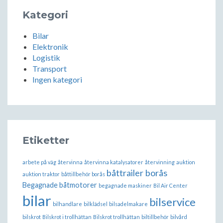
Kategori
Bilar
Elektronik
Logistik
Transport
Ingen kategori
Etiketter
arbete på väg
återvinna
återvinna katalysatorer
återvinning
auktion
båttrailer borås
auktion traktor
båttillbehör borås
Begagnade båtmotorer
begagnade maskiner
Bil Air Center
bilar
bilservice
bilhandlare
bilklädsel
bilsadelmakare
bilskrot
Bilskrot i trollhättan
Bilskrot trollhättan
biltillbehör
bilvård