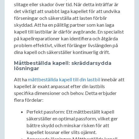
slitage eller skador över tid. När detta inträffar är
det viktigt att snabbt laga kapellet för att undvika
förseningar och säkerställa att lasten förblir
skyddad. Att ha en pålitlig partner som kan laga
kapell till lastbilar är därför avgörande. En specialist
på kapellreparationer kan identifiera och åtgärda
problem effektivt, vilket förlänger livslängden på
dina kapell och säkerställer kontinuerlig drift.
Måttbeställda kapell: skräddarsydda
lösningar
Att ha
måttbeställda kapell till din lastbil
innebär att
kapellet är exakt anpassat efter din lastbils
specifika dimensioner och behov. Detta erbjuder
flera fördelar:
Perfekt passform: Ett måttbeställt kapell
säkerställer en optimal passform, vilket ger
bättre skydd och minskar risken för att
kapellet lossnar eller slits ojämnt.
Anpassade lösningar: Måttbeställda kapell