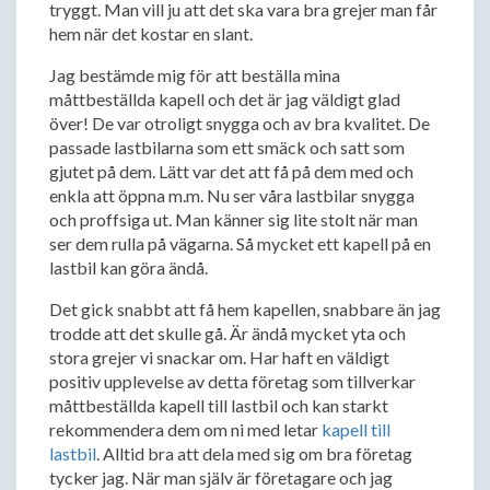
tryggt. Man vill ju att det ska vara bra grejer man får
hem när det kostar en slant.
Jag bestämde mig för att beställa mina
måttbeställda kapell och det är jag väldigt glad
över! De var otroligt snygga och av bra kvalitet. De
passade lastbilarna som ett smäck och satt som
gjutet på dem. Lätt var det att få på dem med och
enkla att öppna m.m. Nu ser våra lastbilar snygga
och proffsiga ut. Man känner sig lite stolt när man
ser dem rulla på vägarna. Så mycket ett kapell på en
lastbil kan göra ändå.
Det gick snabbt att få hem kapellen, snabbare än jag
trodde att det skulle gå. Är ändå mycket yta och
stora grejer vi snackar om. Har haft en väldigt
positiv upplevelse av detta företag som tillverkar
måttbeställda kapell till lastbil och kan starkt
rekommendera dem om ni med letar
kapell till
lastbil
. Alltid bra att dela med sig om bra företag
tycker jag. När man själv är företagare och jag