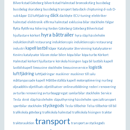
Bilverkstad Göteborg
bilverkstad Halmstad
bromsoksfärg
bussbolag
bussbolag skaraborg
bussbolag transport
byta däck
chiptuning
d-sub
D-
däck
sub kåpor
D2 luftfjädring
däckbyte
ECU-tuning
elektriker
halmstad
elektronik
elfirma halmstad
exklusiva bilar stockholm
fälgar
flytta
flyttfirma
foliering
fordon
Göteborg
Göteborg Bilverkstad
hyra båttrailer
hjullastare körkort
hyra släp hässleholm
induktionshäll restaurang
induktionsspis
induktionsspis restaurang
kapell lastbil
industri
kåpor
Katalysator återvinning
katalysatorer
Kevins katalysator
klä om stolar bilen
köpa bilar
köpa turbo
Körkort
Halmstad
körkort hjullastare
körskola hisingen
laga bil
lastbils kapell
logistik
lastbilskapell
limousine stockholm
limousineservice
luftfjädring
luftfjädringar
maskiner
maskiner till salu
måttanpassade kapell
Måttbeställda kapell
motoroptimering
nurbeg
oljeadditiv
oljetillsats
oljetillsatser
onlineutbildning
rederi
renovering
av turbo
renovering av turboaggregat
samlarbilar stockholm
Service
Tesla
skrot
släp hässleholm
släputhyrning hässleholm
specialtransport
styckegods
sportbilar stockholm
Tesla
tillbehör Telsa
tillbehör till bil
trafikskola göteborg
trafikskola halmstad
trafikskola hisingen
traktor
transport
traktorauktion
transport av styckegods