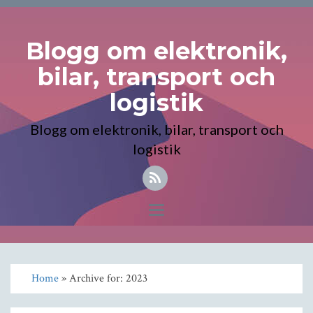
Blogg om elektronik,
bilar, transport och
logistik
Blogg om elektronik, bilar, transport och
logistik
Toggle
navigation
Home
» Archive for: 2023