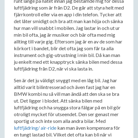
runt länge på nätet innan jag bestämde mig för dessa
luftfjädring som är från D2. De går att styra helt med
fjärrkontroll eller via en app i din telefon. Tycker att
det låter smidigt och bra att man kan höja och sänka
hur man vill snabbt i mobilen. Jag lastar in och ut ur
min bil ofta, jag är musiker och bär ofta med mig
allting till varje gig. Eftersom jag är en av de som har
körkort i bandet, blir det ofta jag som får ta alla
instrument och gig-utrustning i min bil. Då kan man
ju enkelt med ett knapptryck sänka bilen med dessa
luftfjädring från D2, när vi ska lasta in.
Sen är det ju väldigt snyggt med en låg bil. Jag har
alltid varit bilintresserad och även fast jag har en
BMW kombi nu så vill man ändå att den ska se bra
ut. Det ligger i blodet. Att sänka bilen med
luftfjädring och ha snygga stora fälgar på en bil gör
otroligt mycket för utseendet. Den ser genast mer
sportig ut och inte som alla andra bilar. Med
luftfjädring/ air-ride
kan man även kompensera för
en tungt lastad bil. Vilket det ofta kan bli när vi