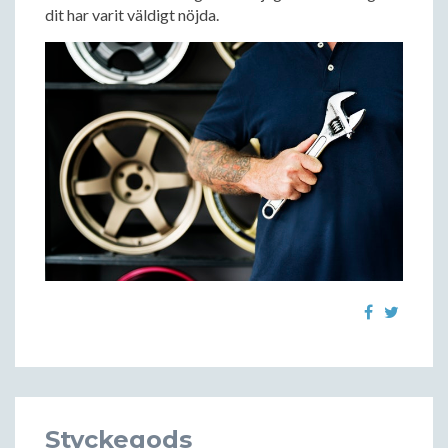
dit har varit väldigt nöjda.
Styckegods