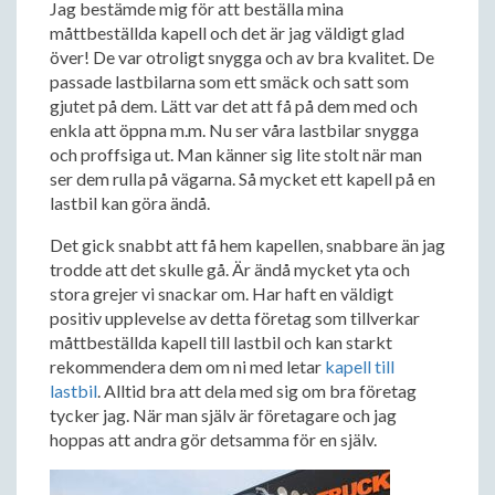
Jag bestämde mig för att beställa mina
måttbeställda kapell och det är jag väldigt glad
över! De var otroligt snygga och av bra kvalitet. De
passade lastbilarna som ett smäck och satt som
gjutet på dem. Lätt var det att få på dem med och
enkla att öppna m.m. Nu ser våra lastbilar snygga
och proffsiga ut. Man känner sig lite stolt när man
ser dem rulla på vägarna. Så mycket ett kapell på en
lastbil kan göra ändå.
Det gick snabbt att få hem kapellen, snabbare än jag
trodde att det skulle gå. Är ändå mycket yta och
stora grejer vi snackar om. Har haft en väldigt
positiv upplevelse av detta företag som tillverkar
måttbeställda kapell till lastbil och kan starkt
rekommendera dem om ni med letar
kapell till
lastbil
. Alltid bra att dela med sig om bra företag
tycker jag. När man själv är företagare och jag
hoppas att andra gör detsamma för en själv.