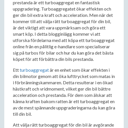
prestanda är ett turboaggregat en fantastisk
uppgradering. Turboaggregatet ökar effekten och
ger din bil extra kraft och acceleration. Men när det
kommer till att välja rätt turboaggregat för din bil,
är det viktigt att vara uppmärksam och göra ett
smart köp. I detta blogginlägg kommer vi att
utforska fördelarna med att köpa ett turboaggregat
online från en pålitlig e-handlare som specialiserar
sig på turbos för bilar och hur du kan göra det bästa
köpet för att förbättra din bils prestanda.
Ett
turboaggregat
är en enhet som ökar effekten i
din bilmotor genom att öka lufttrycket som matas in
i förbränningskammaren. Detta resulterar i en ökad
hästkraft och vridmoment, vilket ger din bil bättre
acceleration och prestanda. För dem som älskar att
känna kraften bakom ratten är ett turboaggregat en
av de mest spännande uppgraderingarna du kan göra
till din bil.
Att välja rätt turboaggregat för din bil är avgörande