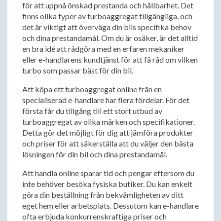
för att uppnå önskad prestanda och hållbarhet. Det
finns olika typer av turboaggregat tillgängliga, och
det är viktigt att överväga din bils specifika behov
och dina prestandamål. Om du är osäker, är det alltid
en bra idé att rådgöra med en erfaren mekaniker
eller e-handlarens kundtjänst för att få råd om vilken
turbo som passar bäst för din bil.
Att köpa ett turboaggregat online från en
specialiserad e-handlare har flera fördelar. För det
första får du tillgång till ett stort utbud av
turboaggregat av olika märken och specifikationer.
Detta gör det möjligt för dig att jämföra produkter
och priser för att säkerställa att du väljer den bästa
lösningen för din bil och dina prestandamål.
Att handla online sparar tid och pengar eftersom du
inte behöver besöka fysiska butiker. Du kan enkelt
göra din beställning från bekvämligheten av ditt
eget hem eller arbetsplats. Dessutom kan e-handlare
ofta erbjuda konkurrenskraftiga priser och