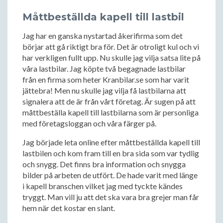
Måttbeställda kapell till lastbil
Jag har en ganska nystartad åkerifirma som det
börjar att gå riktigt bra för. Det är otroligt kul och vi
har verkligen fullt upp. Nu skulle jag vilja satsa lite på
våra lastbilar. Jag köpte två begagnade lastbilar
från en firma som heter Kranbilar.se som har varit
jättebra! Men nu skulle jag vilja få lastbilarna att
signalera att de är från vårt företag. Är sugen på att
måttbeställa kapell till lastbilarna som är personliga
med företagsloggan och våra färger på.
Jag började leta online efter måttbeställda kapell till
lastbilen och kom fram till en bra sida som var tydlig
och snygg. Det finns bra information och snygga
bilder på arbeten de utfört. De hade varit med länge
i kapell branschen vilket jag med tyckte kändes
tryggt. Man vill ju att det ska vara bra grejer man får
hem när det kostar en slant.