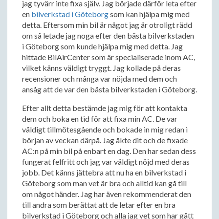
jag tyvärr inte fixa själv. Jag började därför leta efter
en
bilverkstad i Göteborg
som kan hjälpa mig med
detta. Eftersom min bil är något jag är otroligt rädd
om så letade jag noga efter den bästa bilverkstaden
i Göteborg som kunde hjälpa mig med detta. Jag
hittade BilAirCenter som är specialiserade inom AC,
vilket känns väldigt tryggt. Jag kollade på deras
recensioner och många var nöjda med dem och
ansåg att de var den bästa bilverkstaden i Göteborg.
Efter allt detta bestämde jag mig för att kontakta
dem och boka en tid för att fixa min AC. De var
väldigt tillmötesgående och bokade in mig redan i
början av veckan därpå. Jag åkte dit och de fixade
AC:n på min bil på enbart en dag. Den har sedan dess
fungerat felfritt och jag var väldigt nöjd med deras
jobb. Det känns jättebra att nu ha en bilverkstad i
Göteborg som man vet är bra och alltid kan gå till
om något händer. Jag har även rekommenderat den
till andra som berättat att de letar efter en bra
bilverkstad i Göteborg och alla jag vet som har gått