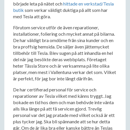
började leta på nätet och
hittade en verkstad/Tesla
butik
som verkar väldigt duktiga på allt som har
med Tesla att göra.
Förutom service utför de även reparationer,
installationer, foliering och mycket annat på bilarna.
De har väldigt bra omdöme från sina kunder och en
bra proffsig hemsida. De säljer även jättemycket
tillbehör till Tesla. Blev sugen på att inhandla en hel
del när jag besökte deras webbplats. Företaget
heter Tässla Store och är verksamma på lite olika
platser, men mest i Vallentuna verkar det som. Vilket
är perfekt, för jag bor inte långt därifrån.
De har certifierad personal för service och
reparationer av Tesla vilket med känns tryggt. Jag
bokade en tid hos dem och man behövde inte vänta
alls lika länge på att få servicen gjord. Trevlig
personal var det jag pratade med vilket också är ett
plus tycker jag. Ska bli spännande att se hur detta
går. Om de är lika bra eller kanske bättre än Teslas