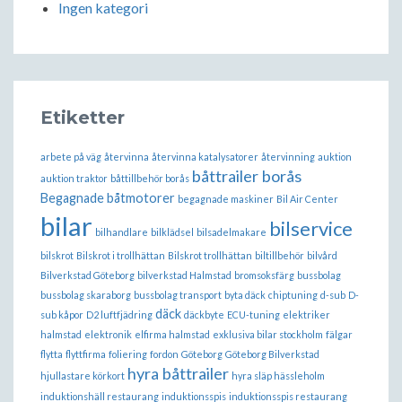
Ingen kategori
Etiketter
arbete på väg
återvinna
återvinna katalysatorer
återvinning
auktion
båttrailer borås
auktion traktor
båttillbehör borås
Begagnade båtmotorer
begagnade maskiner
Bil Air Center
bilar
bilservice
bilhandlare
bilklädsel
bilsadelmakare
bilskrot
Bilskrot i trollhättan
Bilskrot trollhättan
biltillbehör
bilvård
Bilverkstad Göteborg
bilverkstad Halmstad
bromsoksfärg
bussbolag
bussbolag skaraborg
bussbolag transport
byta däck
chiptuning
d-sub
D-
däck
sub kåpor
D2 luftfjädring
däckbyte
ECU-tuning
elektriker
halmstad
elektronik
elfirma halmstad
exklusiva bilar stockholm
fälgar
flytta
flyttfirma
foliering
fordon
Göteborg
Göteborg Bilverkstad
hyra båttrailer
hjullastare körkort
hyra släp hässleholm
induktionshäll restaurang
induktionsspis
induktionsspis restaurang